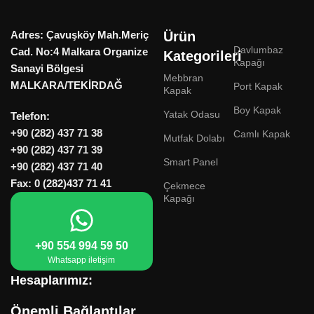
Adres: Çavuşköy Mah.Meriç
Ürün
Davlumbaz
Cad. No:4 Malkara Organize
Kategorileri
Kapağı
Sanayi Bölgesi
Mebbran
MALKARA/TEKİRDAĞ
Port Kapak
Kapak
Boy Kapak
Yatak Odasu
Telefon:
+90 (282) 437 71 38
Camlı Kapak
Mutfak Dolabı
+90 (282) 437 71 39
Smart Panel
+90 (282) 437 71 40
Fax: 0 (282)437 71 41
Çekmece
Kapağı
+90 554 994 59 50
Whatsapp iletişim
Hesaplarımız:
Önemli Bağlantılar