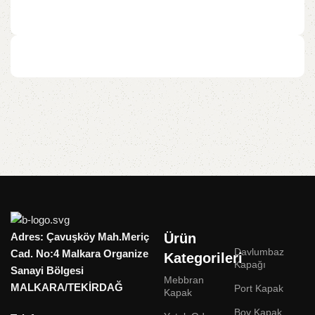
Adres: Çavuşköy Mah.Meriç
Ürün
Davlumbaz
Cad. No:4 Malkara Organize
Kategorileri
Kapağı
Sanayi Bölgesi
Mebbran
MALKARA/TEKİRDAĞ
Port Kapak
Kapak
Boy Kapak