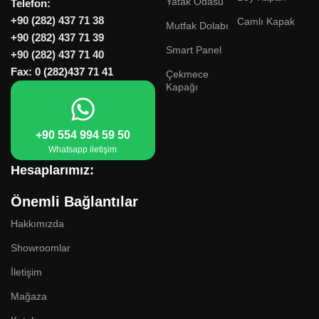
Yatak Odasu
Telefon:
+90 (282) 437 71 38
Camlı Kapak
Mutfak Dolabı
+90 (282) 437 71 39
Smart Panel
+90 (282) 437 71 40
Fax: 0 (282)437 71 41
Çekmece
Kapağı
+90 554 994 59 50
Whatsapp iletişim
Hesaplarımız:
Önemli Bağlantılar
Hakkımızda
Showroomlar
İletişim
Mağaza