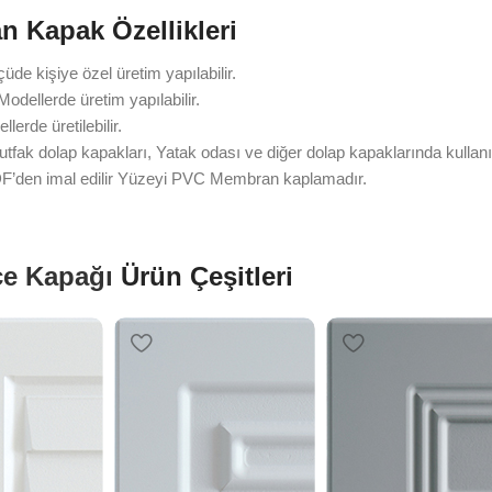
 Kapak Özellikleri
çüde kişiye özel üretim yapılabilir.
 Modellerde üretim yapılabilir.
lerde üretilebilir.
fak dolap kapakları, Yatak odası ve diğer dolap kapaklarında kullanıla
den imal edilir Yüzeyi PVC Membran kaplamadır.
e Kapağı
Ürün Çeşitleri