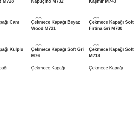
iz M728
Kapuçino M732
Kaşmir M743
pağı
Çekmece Kapağı
Çekmece Kapağı
pağı Cam
Çekmece Kapağı Beyaz
Çekmece Kapağı Soft
Wood M721
Firtina Gri M700
pağı
Çekmece Kapağı
Çekmece Kapağı
ağı Kulplu
Çekmece Kapağı Soft Gri
Çekmece Kapağı Soft 
M76
M718
pağı
Çekmece Kapağı
Çekmece Kapağı