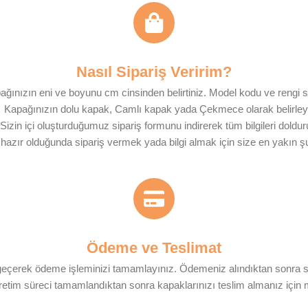
Nasıl Sipariş Veririm?​
ağınızın eni ve boyunu cm cinsinden belirtiniz. Model kodu ve rengi s
Kapağınızın dolu kapak, Camlı kapak yada Çekmece olarak belirley
Sizin içi oluşturduğumuz sipariş formunu indirerek tüm bilgileri doldur
r hazır olduğunda sipariş vermek yada bilgi almak için size en yakın 
Ödeme ve Teslimat​
 geçerek ödeme işleminizi tamamlayınız. Ödemeniz alındıktan sonra siz
retim süreci tamamlandıktan sonra kapaklarınızı teslim almanız için müş