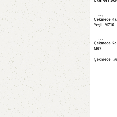
Naturel Cev
Çekmece Ka
Çekmece Ka
Yeşili M710
Çekmece Ka
Çekmece Kap
M67
Çekmece Ka