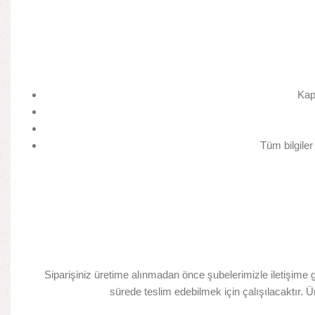
Kap
Tüm bilgile
Siparişiniz üretime alınmadan önce şubelerimizle iletişime
sürede teslim edebilmek için çalışılacaktır. Ü