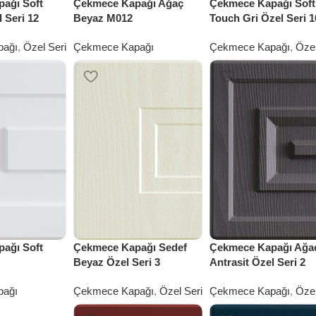
ağı Soft
Çekmece Kapağı Ağaç
Çekmece Kapağı Soft
 Seri 12
Beyaz M012
Touch Gri Özel Seri 1
pağı
,
Özel Seri
Çekmece Kapağı
Çekmece Kapağı
,
Özel
pağı
Çekmece Kapağı
ağı Soft
Çekmece Kapağı Sedef
Çekmece Kapağı Ağa
Beyaz Özel Seri 3
Antrasit Özel Seri 2
pağı
Çekmece Kapağı
,
Özel Seri
Çekmece Kapağı
,
Özel
Çekmece Kapağı
Çekmece Kapağı