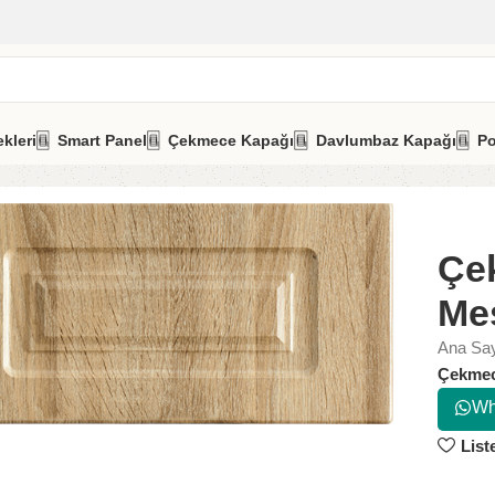
kleri
Smart Panel
Çekmece Kapağı
Davlumbaz Kapağı
Po
Çe
Me
Ana Sa
Çekmec
ütmek için tıklayın
Wh
List