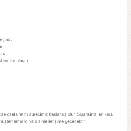
eçiniz.
in
un.
şubemize ulaşın
e özel üretim sürecimiz başlamış olur. Siparişinizi en kısa
teri temsilciniz sizinle iletişime geçecektir.​