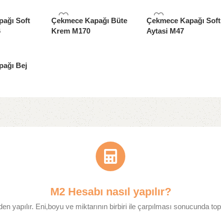
ağı Soft
Çekmece Kapağı Büte
Çekmece Kapağı Soft
6
Krem M170
Aytasi M47
pağı
Çekmece Kapağı
Çekmece Kapağı
ağı Bej
pağı
M2 Hesabı nasıl yapılır?
en yapılır. Eni,boyu ve miktarının birbiri ile çarpılması sonucunda top