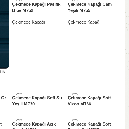
Çekmece Kapağı Pasifik
Çekmece Kapağı Cam
Blue M752
Yeşili M755
Çekmece Kapağı
Çekmece Kapağı
fik
 Gri
Çekmece Kapağı Soft Su
Çekmece Kapağı Soft
Yeşili M730
Vizon M736
Çekmece Kapağı
Çekmece Kapağı
t
Çekmece Kapağı Açık
Çekmece Kapağı Soft