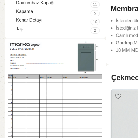
Davlumbaz Kapağı
11
Membran
Kapama
5
Kenar Detayı
İstenilen öl
10
İstediğiniz
Taç
2
Camlı model
Gardrop,Mut
18 MM MDF’
Çekmec