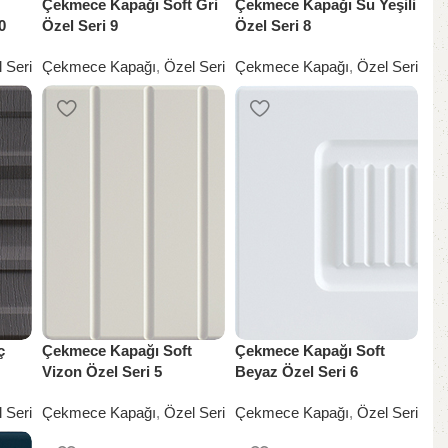
Çekmece Kapağı Soft Gri
Çekmece Kapağı Su Yeşili
0
Özel Seri 9
Özel Seri 8
 Seri
Çekmece Kapağı
,
Özel Seri
Çekmece Kapağı
,
Özel Seri
Çekmece Kapağı
Çekmece Kapağı
ç
Çekmece Kapağı Soft
Çekmece Kapağı Soft
Vizon Özel Seri 5
Beyaz Özel Seri 6
 Seri
Çekmece Kapağı
,
Özel Seri
Çekmece Kapağı
,
Özel Seri
Çekmece Kapağı
Çekmece Kapağı