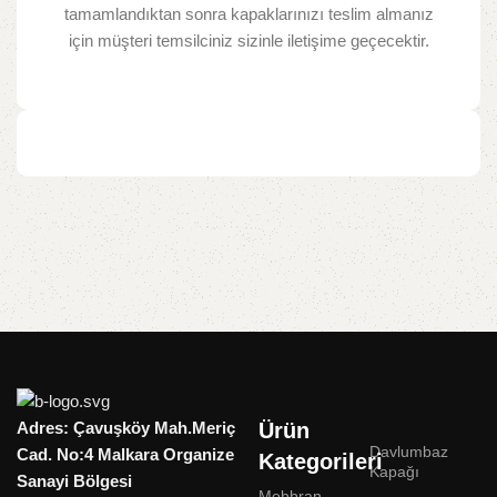
tamamlandıktan sonra kapaklarınızı teslim almanız
için müşteri temsilciniz sizinle iletişime geçecektir.​
Adres: Çavuşköy Mah.Meriç
Ürün
Davlumbaz
Cad. No:4 Malkara Organize
Kategorileri
Kapağı
Sanayi Bölgesi
Mebbran