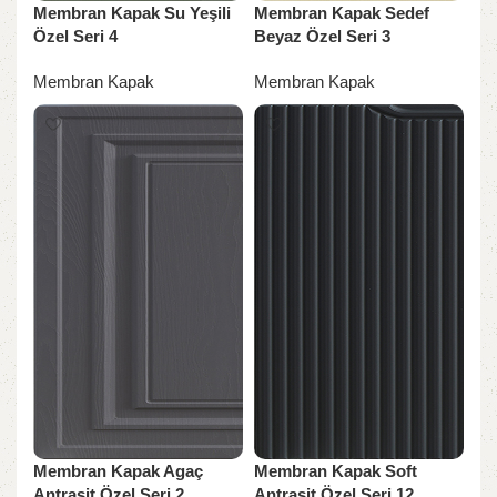
Membran Kapak Su Yeşili
Membran Kapak Sedef
Özel Seri 4
Beyaz Özel Seri 3
Membran Kapak
Membran Kapak
Membran Kapak Agaç
Membran Kapak Soft
Antrasit Özel Seri 2
Antrasit Özel Seri 12