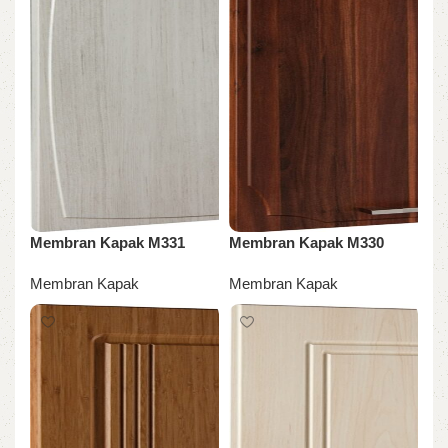
Membran Kapak M331
Membran Kapak M330
Membran Kapak
Membran Kapak