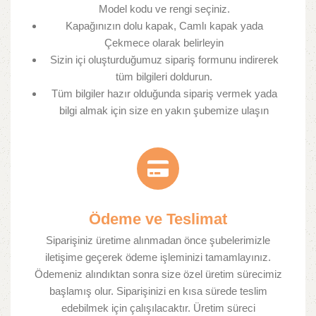
Model kodu ve rengi seçiniz.
Kapağınızın dolu kapak, Camlı kapak yada
Çekmece olarak belirleyin
Sizin içi oluşturduğumuz sipariş formunu indirerek
tüm bilgileri doldurun.
Tüm bilgiler hazır olduğunda sipariş vermek yada
bilgi almak için size en yakın şubemize ulaşın
Ödeme ve Teslimat​
Siparişiniz üretime alınmadan önce şubelerimizle
iletişime geçerek ödeme işleminizi tamamlayınız.
Ödemeniz alındıktan sonra size özel üretim sürecimiz
başlamış olur. Siparişinizi en kısa sürede teslim
edebilmek için çalışılacaktır. Üretim süreci