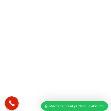
Merhaba, nasıl yardımcı olabilirim?