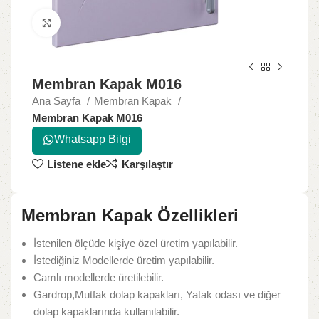
Büyütmek için tıklayın
Membran Kapak M016
Ana Sayfa
Membran Kapak
Membran Kapak M016
Whatsapp Bilgi
Listene ekle
Karşılaştır
Membran Kapak Özellikleri
İstenilen ölçüde kişiye özel üretim yapılabilir.
İstediğiniz Modellerde üretim yapılabilir.
Camlı modellerde üretilebilir.
Gardrop,Mutfak dolap kapakları, Yatak odası ve diğer
dolap kapaklarında kullanılabilir.