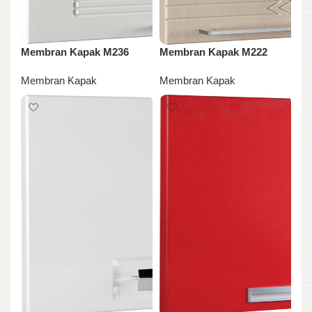
Membran Kapak M236
Membran Kapak M222
Membran Kapak
Membran Kapak