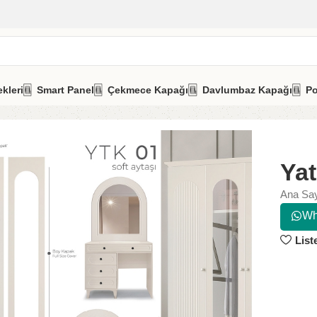
kleri
Smart Panel
Çekmece Kapağı
Davlumbaz Kapağı
Po
Ya
Ana Sa
Wh
List