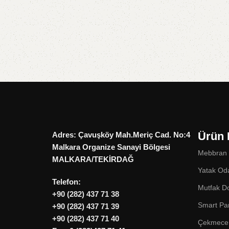
Ürün 
Adres: Çavuşköy Mah.Meriç Cad. No:4
Malkara Organize Sanayi Bölgesi
Mebbran
MALKARA/TEKİRDAĞ
Yatak Od
Telefon:
Mutfak Do
+90 (282) 437 71 38
Smart Pa
+90 (282) 437 71 39
+90 (282) 437 71 40
Çekmece