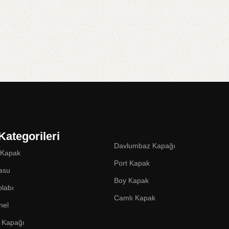
Kategorileri
Davlumbaz Kapağı
 Kapak
Port Kapak
asu
Boy Kapak
labı
Camlı Kapak
nel
 Kapağı