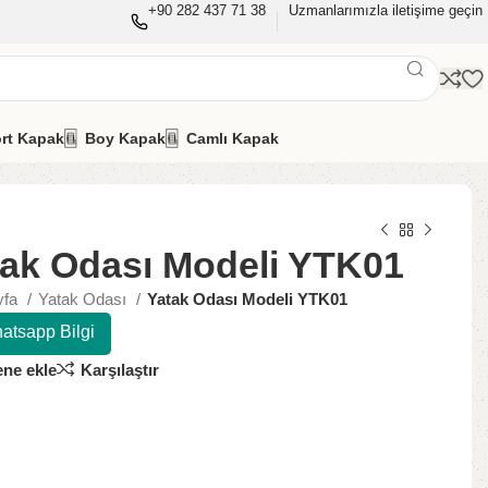
+90 282 437 71 38
Uzmanlarımızla iletişime geçin
rt Kapak
Boy Kapak
Camlı Kapak
tak Odası Modeli YTK01
yfa
Yatak Odası
Yatak Odası Modeli YTK01
atsapp Bilgi
ene ekle
Karşılaştır