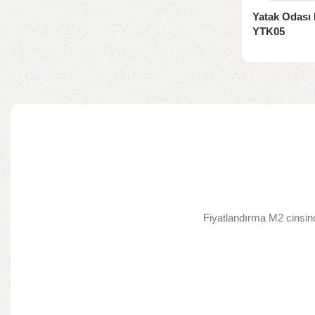
Yatak Odası 
YTK05
Yatak Odası
Fiyatlandırma M2 cinsind