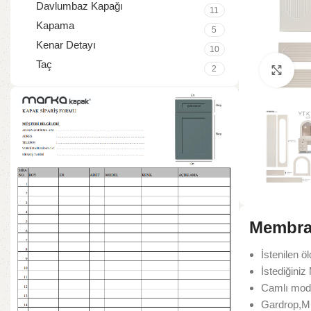
Davlumbaz Kapağı
11
Kapama
5
Kenar Detayı
10
Taç
2
Büy
Membran
İstenilen öl
İstediğiniz
Camlı model
Gardrop,Mut