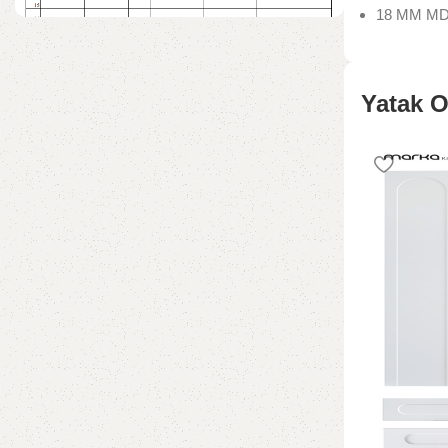
18 MM MDF’
Sipariş Verin
Sipariş vermek için formu indir, bilgileri
Yatak O
doldur ve bizimle iletişme geç.
Sipariş Formu