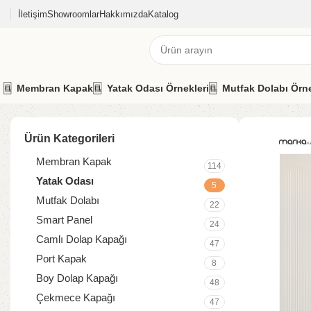
İletişim
Showroomlar
Hakkımızda
Katalog
Membran Kapak
Yatak Odası Örnekleri
Mutfak Dolabı Örne
Ürün Kategorileri
Membran Kapak
114
Yatak Odası
5
Mutfak Dolabı
22
Smart Panel
24
Camlı Dolap Kapağı
47
Port Kapak
8
Boy Dolap Kapağı
48
Çekmece Kapağı
47